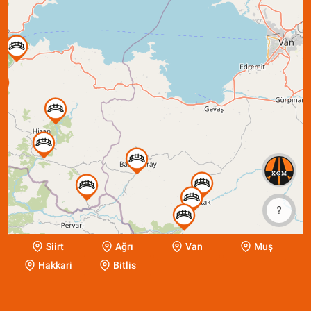
?
Siirt
Ağrı
Van
Muş
Hakkari
Bitlis